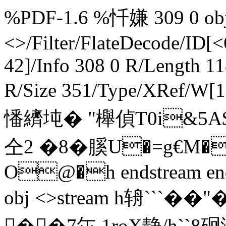
%PDF-1.6 %忏嫌 309 0 obj 
<>/Filter/FlateDecode/ID[
<
42]/Info 308 0 R/Length 1
R/Size 351/Type/XRef/W[
憣纃坉� "櫸偵T0i&5A$�
仝2 �8�膎U�=g€M�
O@�h endstream endo
obj <>stream h辀```�
��7尓 1roX静/h``