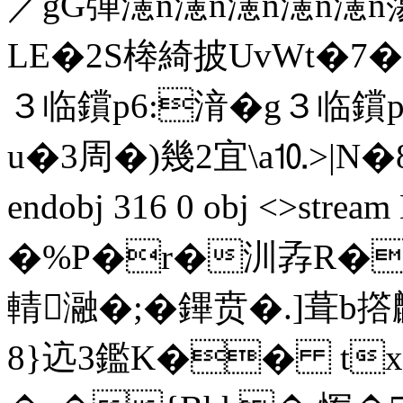
／gG弾瀗n瀗n瀗n瀗n
LE�2S桳綺披UvWt�7�
３临鑜p6:湇�g３临鑜p6
u�3周�)幾2宜\a⒑>|N�8�
endobj 316 0 obj <>s
�%P�r�汌孨R�eb
輤瀜�;�鏎贲�.]葺
8}迒3鑑K�� tx