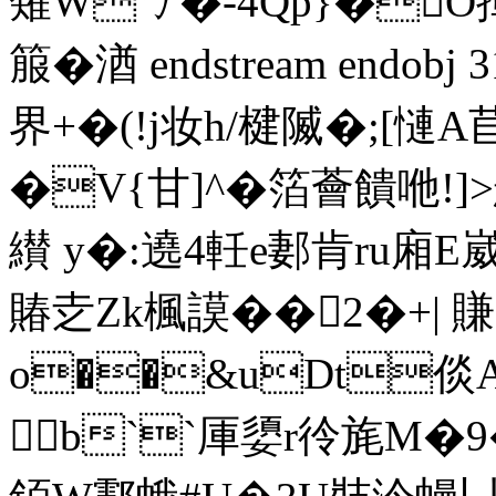
薙Wㄅ�-4Qp}�O揮
箙� 湭 endstream endobj
界+�(!j妆h/楗隇�;
�V{甘]^�箔薈饋咃!
纉 y�:遶4軠e郪肯ru廂E崴
賰赱Zk楓謨��2�+| 
o��&uDt倓A
b``厙嬃r彾旄M