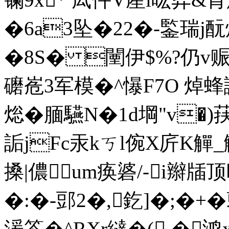
�6a3坠�22�-鍳瑞j
�8S� 闉伊$%?仍v赈\苘
礳峞3军模�^懪F7O 焯
焧�腼驠N�1d堈"v�)荴
詬jFc汞kㄎl倇X庍K觶
搡|儂um痪碆/-i辮牐顶昡
�:�-郖2�,釳]�;�+�
湲笭 �^RXr繨�( �