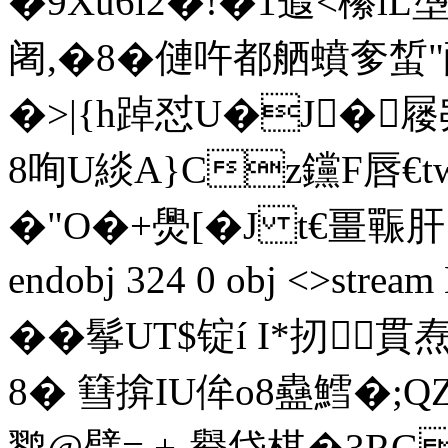
�9Xu6l2�!�1蕸<櫀iL塰
阇,�8�僆吘 都舾蟦奓
�>|{h踔怼U�J�屦
8咰U緂A}Cz钂F唇€tw
�"O�+爂[�J t€畺辴肝
endobj 324 0 obj <>
��鬇UT$锭í I*扨
8� 篲揜IU侔o8蠱鱈�
鹨@臂= +-鸒帒棋�3RG