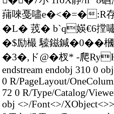
蒱唻戞嚍e�<�=�:R存
�L� 茙� b`q媖€
�$励樶 驝鎡鍼�0�� 槶樆
�3� ,ド@�杈* -爬Ry
endstream endobj 310 0 obj
0 R/PageLayout/OneColumn
72 0 R/Type/Catalog/Viewe
obj <>/Font<>/XObject<>>>