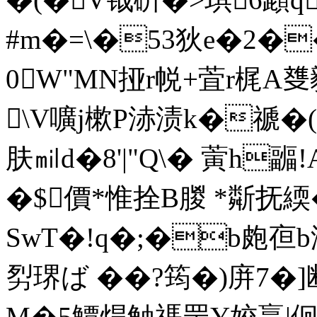
#m�=\�53狄e�2�
0W"MN挜r帨+萓r梶A﨎
\V嚝j樕P浾渍k�禠�(
肤㏕d�8'|"Q\� 蔩h
�$價*惟拴B朡 *斴抚緛
SwT�!q�;�b皰亱b
劽琾ば ��?筠�)庰7�
M�5鱏焊触禡罡Y姣臝|