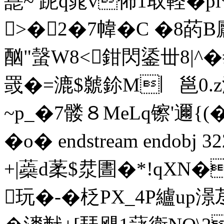
嗭~ 跜q晁v佈1取軽�pl
>�2�7幃� C �8菂B
酗"螜W8<鉗閃鋈丗8|^�
罭�=漉$虩鉩M︳邕0.z
~p_�7髅８MeLq镲'邇{
�o� endstream endobj 
+|蘃d葇$汬圕�*!qX
玩�-�柉PX_4P纑up澋