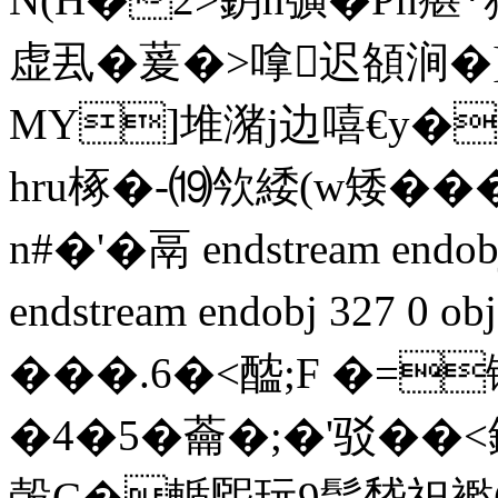
虚厾�萲�>嗱迟頟涧�
MY]堆潴j边嘻€y�D
hru椓�-⒆欦緌(w矮��
n#�'�鬲 endstream endobj 
endstream endobj 327 0
���.6�<醓;F �
=锄
�4�5�蘥�;�'驳��<
嗀C�輴煕玩9鬅
嵆祀襤