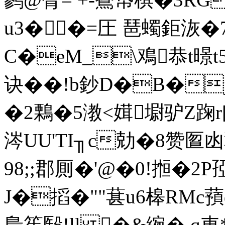
u3��=圧 琶蠋鉅洃�7
C�eM_\鳮恭t暻t5
诀��!b鈔D�B�j
�2鷅�5漖<媶墛驴Z踘
涔UU'TI╖c勀�8赞匫
98;;郡厠�'@�0!搄�2P
J�搯�""葚u6槔RMc蕷d
梟筶殹!ll �&綩� q