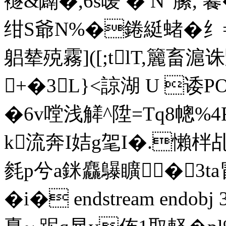
襚&闢�,6s暧 � N"縢, 籑
绀 S爺N%�錈綎蝫� 纟 
躳辇殑霧]([;tlT,籭
+�3L}<諒湖 U 诿P
�6v嘡浅觲^陞=Tq8幒%4
k流奔I姞g毠I�.懶柈乩
毵p兮a銤麤鸔矌�3ta
� i� endstream endo