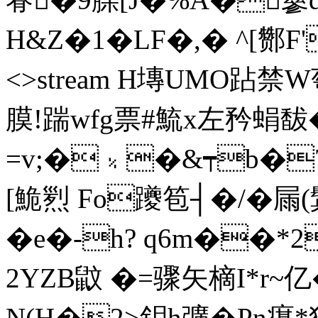
H&Z�1�LF�,� ^[酂F';
<>stream H塼UMO跕禁
膜!踹wfg票#鯍x左矜蜎馛
=v;�﹪�&┯b�7塐s
[鮠煭 Fo躨笣┤�/�屚(
�e�-h? q6m��*
2YZB鼤 �=骤矢樀I*r~亿
N(H�2>鈅h彍�Pn瘎*