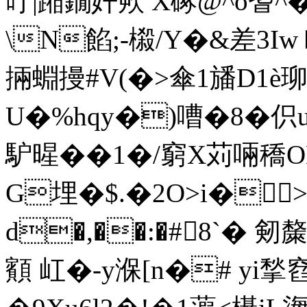
吁|蹜鐗奸欮 X硺@^o耆^
\N餡;-榝/Y�&差3Iwｂ!
掚蜵摱#V(�>傘1旙D1
U�%hqy�)嘈�8�伿
馿暒��1�/窮 X苅啢穚
G埋�$.�2O>i�
d�,��:�#8`� 
顮 屸�-y湺[n�# yi揫