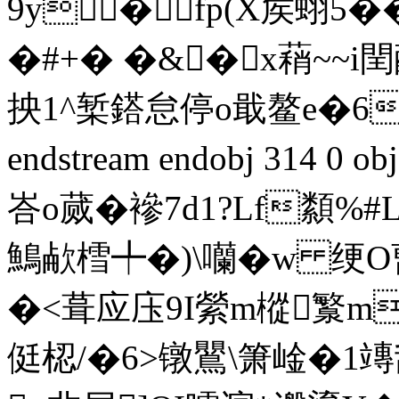
9y�fp(X矦蛡5 ��
�#+� �&�x蕱~
抰1^椠鎝怠停o戢鳌e�6
endstream endobj 314 
峇o蒇�襂7d1?Lf纇%#
鷠欳樰╇�)\囒�w 绠O曹
�<葺应庒9I縈m樅瀪m
侹梕/�6>镦鸎\箫崯�1竱