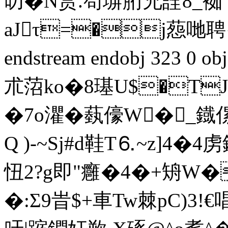
叨�N赏.笱塀胻兄詮8_袽
aJτ=�j葾哋聘{KM
endstream endobj 323 
朮菬ko�8璂U$�TJ
�7o灈�蓺儫W�_
Q )-~Sj#d鞋T⒍~z]4
忸2?g即"癰�4�+矪W�
�:Σ9旹$+車Tw棘pC)3!