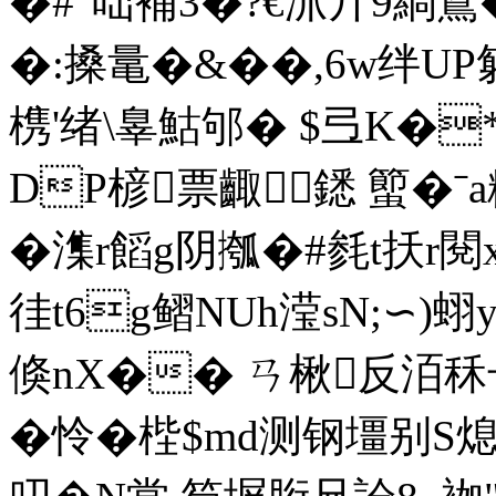
�#"咄補3�?€沠廾9緺鸎�
�:搡鼌�&� �,6w绊UP
槜'绪\辠鮕邭� $弖K�*
DP楌票齱鏭 蠞�ˉ
�潗r饀g阴摦� #毵t扷
徍t6g鳛NUh滢sN;∽)
倏nX�� ㄢ楸反洦秝号
�怜�梐$md测钢壃别S熄