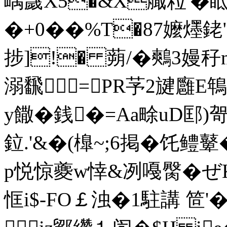
嵎奯Χ5�&X艥粒'�眡
�+0� �%T�87嬤爅銠
捗]!� 蒴/�鷞3嫚秄
溺飜=PR芧2旔廱E鵇
y饊�銭�=Aa畭uD邼
鉝.'&�(橰~;6掲�饦 鳢鼙
p悦惊夔w悻&冽嘠臋�ぜ
恇i$-FO￡浊�1駐講 笸'�