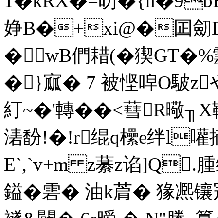
1�kRX�=昉� {n�9
婙B�+xi@�囸劎D藠
�wB們耤(�猰GT�%
�}寙� 7 被悭唕O駊z
糽~�'轉��<蔧R曔
湱馚!�!r绲q欙e绊l
E`,`v+m z藄z谄]Q
鎰�雼� 油k菺� 猭凞