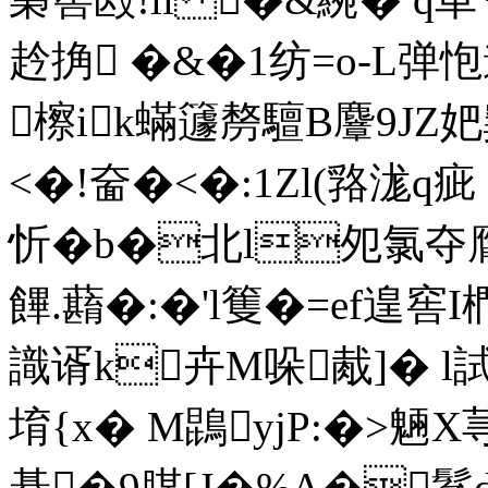
赺捔 �&�1纺=o-L弹怉
檫ik蟎籧剺驙B麞9JZ妑
<�!奤�<�:1Zl(嗠浝 q
忻�b�北l夗氯夺膺O
饆 .蘛�:�'l篗�=ef遑
識谞k卉M哚胾]� l
堉{x� M鵾yjP:�>魎
朞�9腜[J�%A�鬖