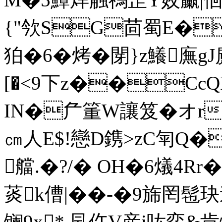
{"欦SG茴蜀E�鋸
狛�6�烤�閕}z鱶廡g
[�<9下z��C
IN�厃箽W讓笈�オr
㎝人E$!戀D鎸>zC匉Q�}
艡.�?/� OH�6燨4Rr
菼k傮|� �-�9旆罔髢玦連
镧9x* 凨仵V産i吰弈&肯