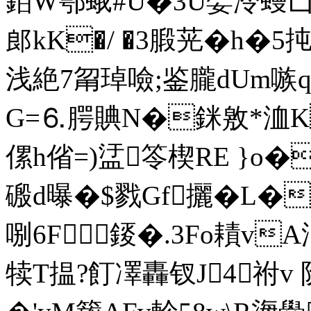
銆W鄠蛾#U�3U娤泠蟃凵战#
郎kK�/ �3腶茪�h
浅絶7甮琸噞;鉴朧dUm嗾
G=⒍腭賟N�銤敫*洫K 
傫h偗 =)盓笭楔RE }o
磤d曝�$戮 Gf攦�L�
哵6F錽�.3Fo耫v
犊T揾?飣凙轟钗J4祔v 