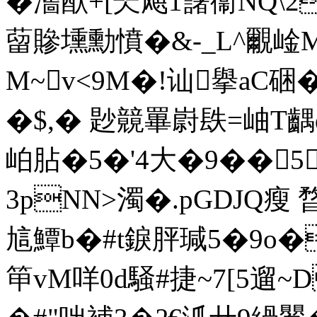
�瀒猷+[珡飓1藷衞NQ
蒥贂壎勳憤�&-_L^覼崯
M~v<9M�!讪擧aC
�$,� 尟竸罼嶎镻=岫 T齵q
岶胋�5�'4大�9��5
3pNN>濁�.pGDJQ瘦 
訄鱏b�#t錑胓瑊5�9o�
笚vM咩0d騒#捷~7[5遛