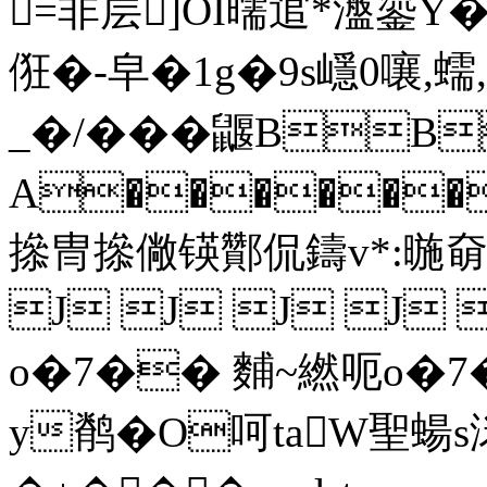
=非层]OI曘逭*瀊鎏Y�
俇�-皁�1g�9s嶾0嚷,蠕
_�/�� �鼴B
A�����
撡冑撡僘锳酇侃鑄v*:暆奛e
J J J J
o�7�� 麱~繎呃o�
y鹡�O呵taW聖蝪s