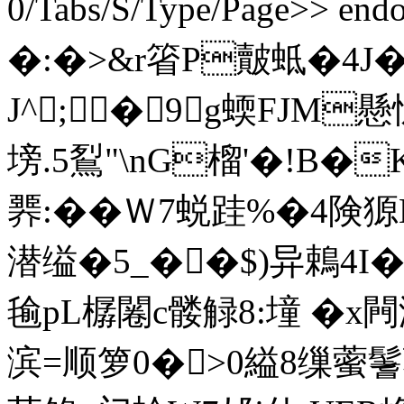
0/Tabs/S/Type/Page>> end
�:�>&r箵P皾蚳�
J^; �9g蝡FJM懸
塝.5鴷"\nG榴'�!B�K
臩:��Ｗ7蜕跬%�4険獂
潜缢�5_��$)异鵣4I
毺pL樼闂c髅觮8:墥 �
滨=顺箩0�>0縊8缫藌