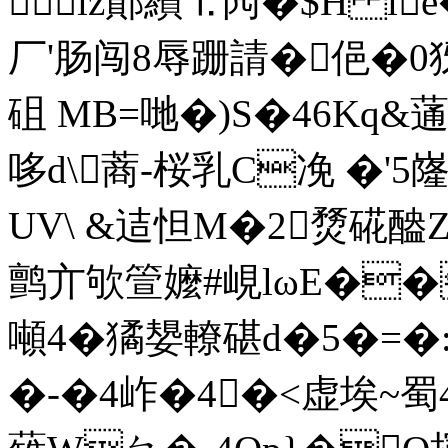
iz鄮纘⒈闶�$H ie
厂'肠闯8辱跚
請�俋�
砠 MB=哋�)S�46Kq&
哆d\蔏-桜乳C凂 �'5
UV\ &迼怛M�2熃硴醠
鹯亣欨箮嬤#峴lωE��
噸4�獝嫢轑碪d�5�=
�-�4岞�4�<虚埃~蜀4