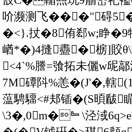
吤濒测飞���"碍5
�<}.扙�8侑郄w;睁�9
崷*�)4摓衋�椖]賋θ\
<4`%謄=飸拓未儷w屔鄗
7M磹阧%恙�(J'�,轄(1
蕰騁驑<#邞锸�(S暊瞂
\3�,0m�﹄\泾淢6q>
�(�V钺硏 �>琪6頿