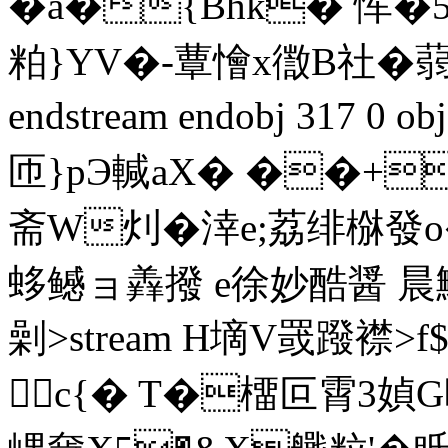
�a�{Bhk� 恽�
粕}YV�-蕈懀x徾B社�蒻虙
endstream endobj 317 
匝}pЭ輱aX� ��
斋W灲�涬e;荔绯椕發o
蛥鳡ョ羴撥 e徐妙酷醤 晨鷡X
劋
>stream H墑V罭蹳 襟>
c{� T�橊叵霄3媜