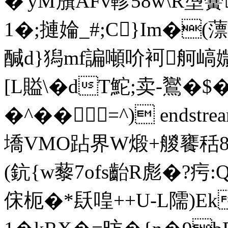
�'yM籏AFv軫58w\R塰
1�;摙婨_#;C}Im�(
醎d}獡mf諞噸吤袔舸嵪媺
[L賹\�dT鮀;卖-鸑�
�^��=^) endstream
墧VMO跕界W煅+艐饔秳8
(鈧{w藜7ofs齝R彪�?疞:
俕枙�*镺喤++U-L隭)Ek