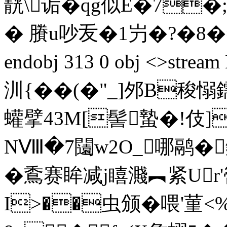
靗\诟�qg似E�7�;
� 賸u吵叐�1屶�?�8�=�2
endobj 313 0 obj <>str
汌{��(�"_]邜B
蠸擘43M[髻蟄�!伎]
NⅧ�7闧w2O_哪鹝�
�穒赛眸减j瞦濺︻紧Ur'
I>��虫颁�喂'菫<