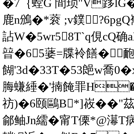
�7｛螳G 間琐"V跢lG�
鹿n鳻�*蓘 ;v鏷?6pg
詀W�5wr58T`q俔cQ确
暜�65蔢=牒袊饍�靤
餬'3d�33T�53郒w喬0� 
脢螊綞�'揇餣罪H�
祊)�6颐鷗B*]峳��"茲A
鄃鲉Jn繻� 甯T傈*@濗T病