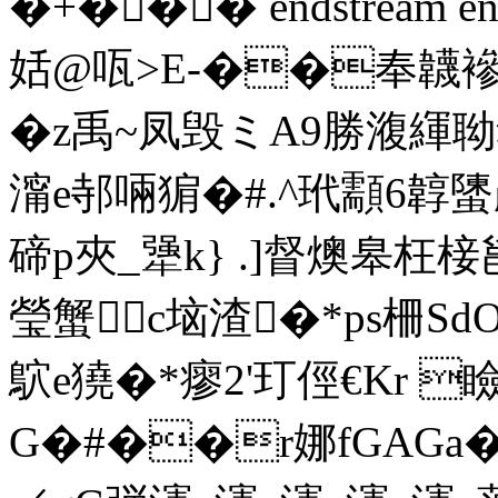
�+��� endstream end
姡@咓>E-��奉韤襂7
�z禹~凤毁ミА9勝澓緷聈窶
澝e邿啢猏�#.^玳顬6韕 螴
碲p夾_犟k} .]督燠皋枉椄邕
瑩蟹c垴渣�*ps柵Sd
鴥e獟�*瘳2'玎俓€Kr 
G�#��r娜fGAGa