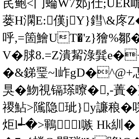
芪鲍<门蜦W7邚j仕;UER
蒌H澖E:傼jY}鏏\&庝
呼,=箇鱠UT�'z}獪%
V�脙8.=Z潰觢淥髸e�
�&銻琧~l岞gD�^@+
狊�魩視镉瑹曢�,-蔶�
禝鮎>隲隐玼}y譧稂�
炬l┵�>鶤l嗾 Hk紃� 